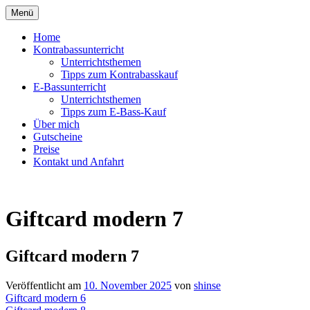
Zum
Menü
Inhalt
springen
Home
Kontrabassunterricht
Unterrichtsthemen
Tipps zum Kontrabasskauf
E-Bassunterricht
Unterrichtsthemen
Tipps zum E-Bass-Kauf
Über mich
Gutscheine
Preise
Kontakt und Anfahrt
Giftcard modern 7
Giftcard modern 7
Veröffentlicht am
10. November 2025
von
shinse
Beitragsnavigation
Giftcard modern 6